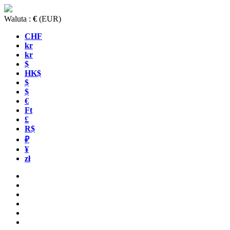
Waluta :
€
(EUR)
CHF
kr
kr
$
HK$
$
$
€
Ft
£
R$
₽
¥
zł