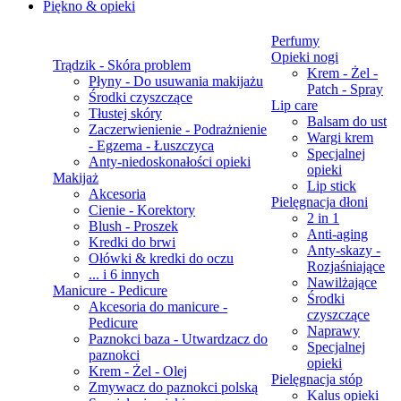
Piękno & opieki
Perfumy
Opieki nogi
Trądzik - Skóra problem
Krem - Żel -
Płyny - Do usuwania makijażu
Patch - Spray
Środki czyszczące
Lip care
Tłustej skóry
Balsam do ust
Zaczerwienienie - Podrażnienie
Wargi krem
- Egzema - Łuszczyca
Specjalnej
Anty-niedoskonałości opieki
opieki
Makijaż
Lip stick
Akcesoria
Pielęgnacja dłoni
Cienie - Korektory
2 in 1
Blush - Proszek
Anti-aging
Kredki do brwi
Anty-skazy -
Ołówki & kredki do oczu
Rozjaśniające
... i 6 innych
Nawilżające
Manicure - Pedicure
Środki
Akcesoria do manicure -
czyszczące
Pedicure
Naprawy
Paznokci baza - Utwardzacz do
Specjalnej
paznokci
opieki
Krem - Żel - Olej
Pielęgnacja stóp
Zmywacz do paznokci polską
Kalus opieki